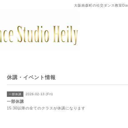
大阪南森町の社交ダンス教室DanceS
休講・イベント情報
2026-02-13 (Fri)
一部休講
一部休講
15:30以降の全てのクラスが休講になります