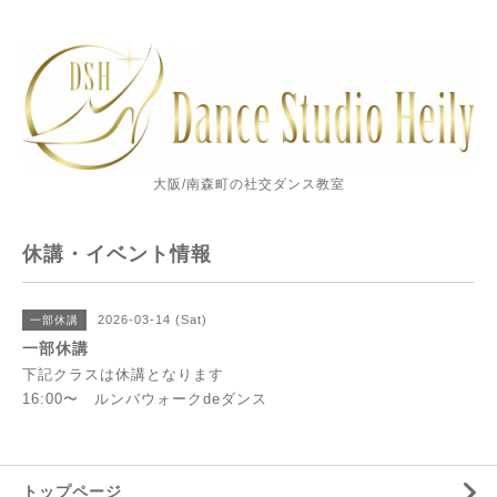
大阪/南森町の社交ダンス教室
休講・イベント情報
2026-03-14 (Sat)
一部休講
一部休講
下記クラスは休講となります
16:00〜 ルンバウォークdeダンス
トップページ