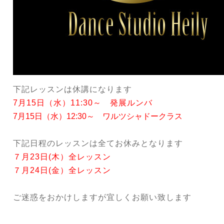
下記レッスンは休講になります
7月15日（水）11:30～ 発展ルンバ
7月15日（水）12:30～ ワルツシャドークラス
下記日程のレッスンは全てお休みとなります
７月23日(木）全レッスン
７月24日(金）全レッスン
ご迷惑をおかけしますが宜しくお願い致します